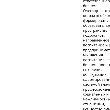
ответственног
бизнеса.
Очевидно, что
острая необхо
формировать
образователь
пространство
подростков,
направленное
воспитание и 
предпринимат
мышления,
воспитание л
бизнеса новог
поколения,
обладающих
сформирован
системой зна
профессионал
социальных и
межличностн
отношений,
ценностно-см