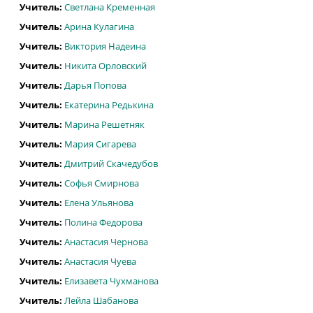
Учитель:
Светлана Кременная
Учитель:
Арина Кулагина
Учитель:
Виктория Надеина
Учитель:
Никита Орловский
Учитель:
Дарья Попова
Учитель:
Екатерина Редькина
Учитель:
Марина Решетняк
Учитель:
Мария Сигарева
Учитель:
Дмитрий Скачедубов
Учитель:
Софья Смирнова
Учитель:
Елена Ульянова
Учитель:
Полина Федорова
Учитель:
Анастасия Чернова
Учитель:
Анастасия Чуева
Учитель:
Елизавета Чухманова
Учитель:
Лейла Шабанова