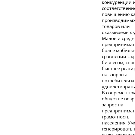
конкуренции и
соответственн
повышению ка
производимы
товаров или
оказываемых у
Малое и средн
предпринимат
более мобиль
сравнении с 
бизнесом, спо
быстрее реаги
на запросы
потребителя и
удовлетворять
В современно
обществе возр
запрос на
предпринимат
грамотность
населения. Ум
генерировать
идеи, создават