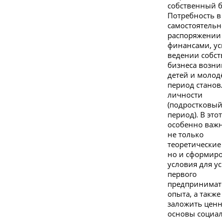
собственный б
Потребность в
самостоятель
распоряжении
финансами, у
ведении собст
бизнеса возни
детей и молод
период стано
личности
(подростковы
период). В это
особенно важн
не только
теоретические
но и сформир
условия для у
первого
предпринимат
опыта, а также
заложить цен
основы социа