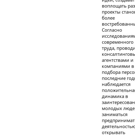
воплощать ра
проекты стано
более
востребованн
Согласно
исследования
современного
труда, прово
консалтингов
агентствами и
компаниями в
подбора персо
последние го
наблюдается
положительна
динамика в
заинтересова
молодых люде
заниматься
предпринимат
деятельностью
открывать