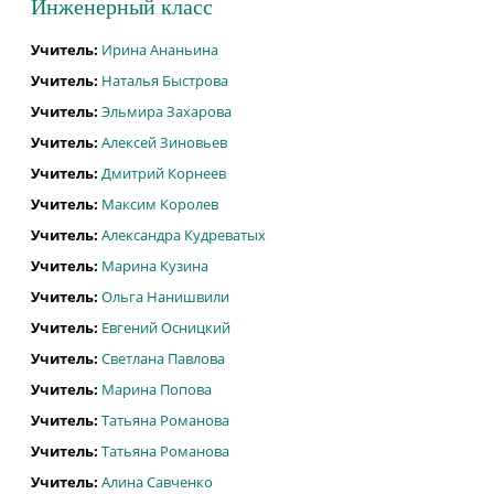
Инженерный класс
Учитель:
Ирина Ананьина
Учитель:
Наталья Быстрова
Учитель:
Эльмира Захарова
Учитель:
Алексей Зиновьев
Учитель:
Дмитрий Корнеев
Учитель:
Максим Королев
Учитель:
Александра Кудреватых
Учитель:
Марина Кузина
Учитель:
Ольга Нанишвили
Учитель:
Евгений Осницкий
Учитель:
Светлана Павлова
Учитель:
Марина Попова
Учитель:
Татьяна Романова
Учитель:
Татьяна Романова
Учитель:
Алина Савченко