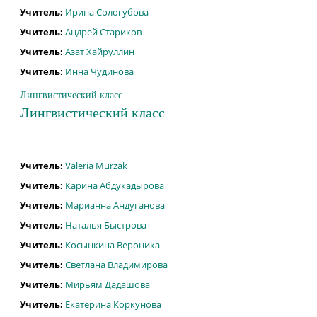
Учитель:
Ирина Сологубова
Учитель:
Андрей Стариков
Учитель:
Азат Хайруллин
Учитель:
Инна Чудинова
Лингвистический класс
Лингвистический класс
Учитель:
Valeria Murzak
Учитель:
Карина Абдукадырова
Учитель:
Марианна Андуганова
Учитель:
Наталья Быстрова
Учитель:
Косынкина Вероника
Учитель:
Светлана Владимирова
Учитель:
Мирьям Дадашова
Учитель:
Екатерина Коркунова